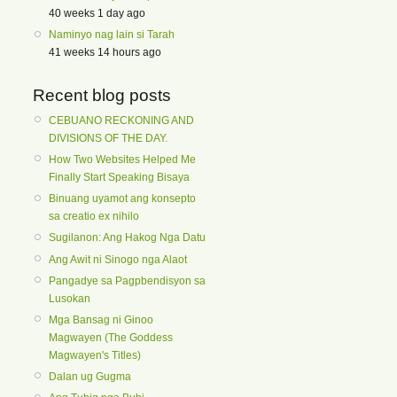
40 weeks 1 day ago
Naminyo nag lain si Tarah
41 weeks 14 hours ago
Recent blog posts
CEBUANO RECKONING AND
DIVISIONS OF THE DAY.
How Two Websites Helped Me
Finally Start Speaking Bisaya
Binuang uyamot ang konsepto
sa creatio ex nihilo
Sugilanon: Ang Hakog Nga Datu
Ang Awit ni Sinogo nga Alaot
Pangadye sa Pagpbendisyon sa
Lusokan
Mga Bansag ni Ginoo
Magwayen (The Goddess
Magwayen's Titles)
Dalan ug Gugma