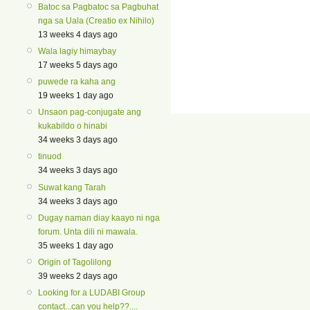
Batoc sa Pagbatoc sa Pagbuhat
nga sa Uala (Creatio ex Nihilo)
13 weeks 4 days ago
Wala lagiy himaybay
17 weeks 5 days ago
puwede ra kaha ang
19 weeks 1 day ago
Unsaon pag-conjugate ang
kukabildo o hinabi
34 weeks 3 days ago
tinuod
34 weeks 3 days ago
Suwat kang Tarah
34 weeks 3 days ago
Dugay naman diay kaayo ni nga
forum. Unta dili ni mawala.
35 weeks 1 day ago
Origin of Tagolilong
39 weeks 2 days ago
Looking for a LUDABI Group
contact...can you help??....