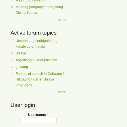
Ang Tubig nga Buhi
Mubong pangadye alang kang
Diwata Kaptan
more
Active forum topics
Unsaon pag conjugate ang
kukabildo or hinabi
Bisaya
Tagolilong & Reduplication
guwang
Figures of speech in Cebuano /
Hiligaynon / other Bisaya
languages
more
User login
Username:
*