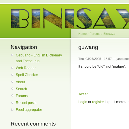
Home
›
Forums
›
Binisaya
Navigation
guwang
Cebuano - English Dictionary
Thu, 03/27/2025 - 18:57 — jankratoc
and Thesaurus
It should be "old", not "mature".
Web Reader
Spell Checker
About
Search
Tweet
Forums
Login
or
register
to post commen
Recent posts
Feed aggregator
Recent comments