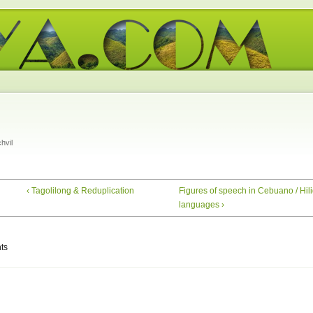
hvil
‹ Tagolilong & Reduplication
Figures of speech in Cebuano / Hil
languages ›
ts