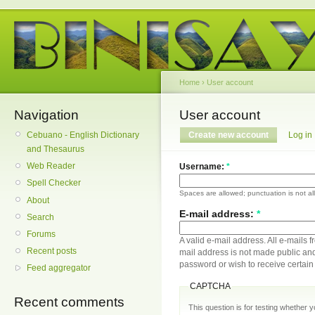
Home
›
User account
Navigation
User account
Cebuano - English Dictionary
Create new account
Log in
and Thesaurus
Web Reader
Username:
*
Spell Checker
Spaces are allowed; punctuation is not a
About
E-mail address:
*
Search
Forums
A valid e-mail address. All e-mails f
Recent posts
mail address is not made public and
password or wish to receive certain 
Feed aggregator
CAPTCHA
Recent comments
This question is for testing whether