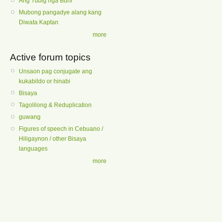
Ang Tubig nga Buhi
Mubong pangadye alang kang
Diwata Kaptan
more
Active forum topics
Unsaon pag conjugate ang
kukabildo or hinabi
Bisaya
Tagolilong & Reduplication
guwang
Figures of speech in Cebuano /
Hiligaynon / other Bisaya
languages
more