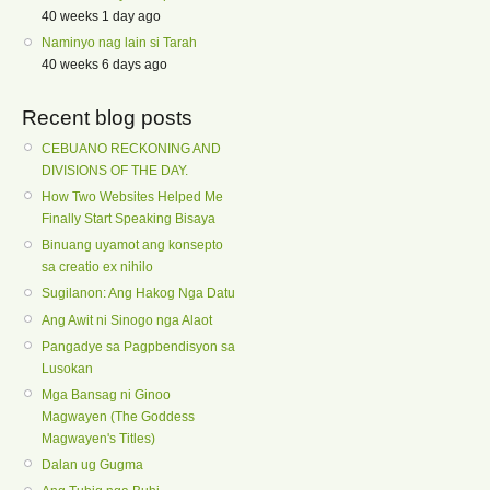
40 weeks 1 day ago
Naminyo nag lain si Tarah
40 weeks 6 days ago
Recent blog posts
CEBUANO RECKONING AND
DIVISIONS OF THE DAY.
How Two Websites Helped Me
Finally Start Speaking Bisaya
Binuang uyamot ang konsepto
sa creatio ex nihilo
Sugilanon: Ang Hakog Nga Datu
Ang Awit ni Sinogo nga Alaot
Pangadye sa Pagpbendisyon sa
Lusokan
Mga Bansag ni Ginoo
Magwayen (The Goddess
Magwayen's Titles)
Dalan ug Gugma