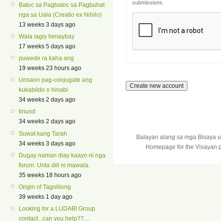
submissions.
Batoc sa Pagbatoc sa Pagbuhat
nga sa Uala (Creatio ex Nihilo)
13 weeks 3 days ago
Wala lagiy himaybay
17 weeks 5 days ago
puwede ra kaha ang
19 weeks 23 hours ago
Unsaon pag-conjugate ang
kukabildo o hinabi
34 weeks 2 days ago
tinuod
34 weeks 2 days ago
Suwat kang Tarah
Balayan alang sa mga Bisaya 
34 weeks 3 days ago
Homepage for the Visayan p
Dugay naman diay kaayo ni nga
forum. Unta dili ni mawala.
35 weeks 18 hours ago
Origin of Tagolilong
39 weeks 1 day ago
Looking for a LUDABI Group
contact...can you help??....