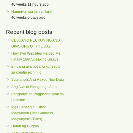
40 weeks 11 hours ago
Naminyo nag lain si Tarah
40 weeks 6 days ago
Recent blog posts
CEBUANO RECKONING AND
DIVISIONS OF THE DAY.
How Two Websites Helped Me
Finally Start Speaking Bisaya
Binuang uyamot ang konsepto
sa creatio ex nihilo
Sugilanon: Ang Hakog Nga Datu
Ang Awit ni Sinogo nga Alaot
Pangadye sa Pagpbendisyon sa
Lusokan
Mga Bansag ni Ginoo
Magwayen (The Goddess
Magwayen's Titles)
Dalan ug Gugma