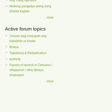
Ang Tubig nga Buhi
Mubong pangadye alang kang
Diwata Kaptan
more
Active forum topics
Unsaon pag conjugate ang
kukabildo or hinabi
Bisaya
Tagolilong & Reduplication
guwang
Figures of speech in Cebuano /
Hiligaynon / other Bisaya
languages
more