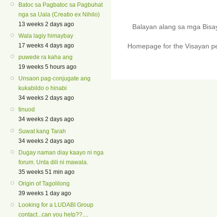
Batoc sa Pagbatoc sa Pagbuhat
nga sa Uala (Creatio ex Nihilo)
13 weeks 2 days ago
Balayan alang sa mga Bis
Wala lagiy himaybay
17 weeks 4 days ago
Homepage for the Visayan pe
puwede ra kaha ang
19 weeks 5 hours ago
Unsaon pag-conjugate ang
kukabildo o hinabi
34 weeks 2 days ago
tinuod
34 weeks 2 days ago
Suwat kang Tarah
34 weeks 2 days ago
Dugay naman diay kaayo ni nga
forum. Unta dili ni mawala.
35 weeks 51 min ago
Origin of Tagolilong
39 weeks 1 day ago
Looking for a LUDABI Group
contact...can you help??....