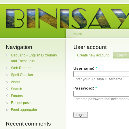
Home
Navigation
User account
Cebuano - English Dictionary
Create new account
Log in
and Thesaurus
Username:
*
Web Reader
Spell Checker
Enter your Binisaya ! username.
About
Password:
*
Search
Forums
Enter the password that accompani
Recent posts
Feed aggregator
Recent comments