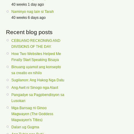
40 weeks 1 day ago
Naminyo nag lain si Tarah
40 weeks 6 days ago
Recent blog posts
CEBUANO RECKONING AND
DIVISIONS OF THE DAY.
How Two Websites Helped Me
Finally Start Speaking Bisaya
Binuang uyamot ang konsepto
sa creatio ex nihilo
Sugilanon: Ang Hakog Nga Datu
Ang Awit ni Sinogo nga Alaot
Pangadye sa Pagpbendisyon sa
Lusokan
Mga Bansag ni Ginoo
Magwayen (The Goddess
Magwayen's Titles)
Dalan ug Gugma