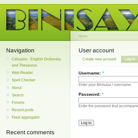
Home
Navigation
User account
Cebuano - English Dictionary
Create new account
Log in
and Thesaurus
Username:
*
Web Reader
Spell Checker
Enter your Binisaya ! username.
About
Password:
*
Search
Forums
Enter the password that accompani
Recent posts
Feed aggregator
Recent comments