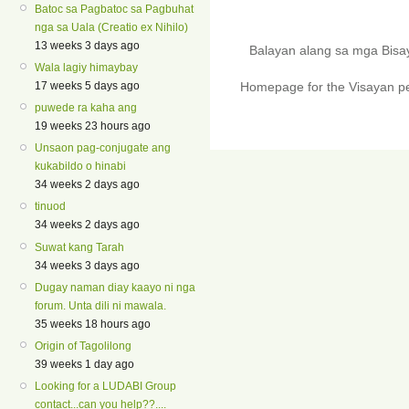
Batoc sa Pagbatoc sa Pagbuhat
nga sa Uala (Creatio ex Nihilo)
13 weeks 3 days ago
Balayan alang sa mga Bis
Wala lagiy himaybay
17 weeks 5 days ago
Homepage for the Visayan pe
puwede ra kaha ang
19 weeks 23 hours ago
Unsaon pag-conjugate ang
kukabildo o hinabi
34 weeks 2 days ago
tinuod
34 weeks 2 days ago
Suwat kang Tarah
34 weeks 3 days ago
Dugay naman diay kaayo ni nga
forum. Unta dili ni mawala.
35 weeks 18 hours ago
Origin of Tagolilong
39 weeks 1 day ago
Looking for a LUDABI Group
contact...can you help??....