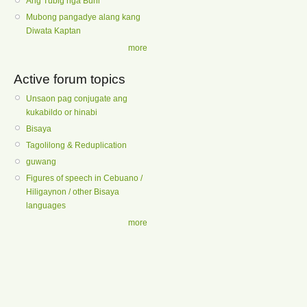
Ang Tubig nga Buhi
Mubong pangadye alang kang
Diwata Kaptan
more
Active forum topics
Unsaon pag conjugate ang
kukabildo or hinabi
Bisaya
Tagolilong & Reduplication
guwang
Figures of speech in Cebuano /
Hiligaynon / other Bisaya
languages
more