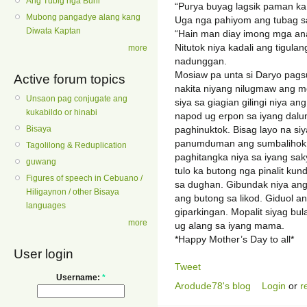
Ang Tubig nga Buhi
“Purya buyag lagsik paman ka
Mubong pangadye alang kang
Uga nga pahiyom ang tubag sa
Diwata Kaptan
“Hain man diay imong mga an
Nitutok niya kadali ang tigula
more
nadunggan.
Mosiaw pa unta si Daryo pagsuk
Active forum topics
nakita niyang nilugmaw ang m
Unsaon pag conjugate ang
siya sa giagian gilingi niya an
kukabildo or hinabi
napod ug erpon sa iyang dal
Bisaya
paghinuktok. Bisag layo na s
panumduman ang sumbalihok g
Tagolilong & Reduplication
paghitangka niya sa iyang sak
guwang
tulo ka butong nga pinalit ku
Figures of speech in Cebuano /
sa dughan. Gibundak niya an
Hiligaynon / other Bisaya
ang butong sa likod. Giduol a
languages
giparkingan. Mopalit siyag bu
more
ug alang sa iyang mama.
*Happy Mother’s Day to all*
User login
Tweet
Username:
*
Arodude78's blog
Login
or
r