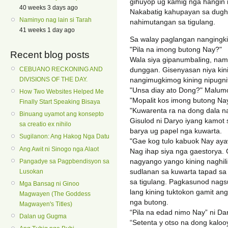
gihuyop ug kamig nga hangin 
40 weeks 3 days ago
Nakabatig kahupayan sa dugh
Naminyo nag lain si Tarah
nahimutangan sa tigulang.
41 weeks 1 day ago
Sa walay paglangan nangingki
"Pila na imong butong Nay?"
Recent blog posts
Wala siya gipanumbaling, nam
CEBUANO RECKONING AND
dunggan. Gisenyasan niya kini
DIVISIONS OF THE DAY.
nangimugkimog kining nipugnit
"Unsa diay ato Dong?" Malumo
How Two Websites Helped Me
"Mopalit kos imong butong Nay
Finally Start Speaking Bisaya
"Kuwarenta ra na dong dala n
Binuang uyamot ang konsepto
Gisulod ni Daryo iyang kamot
sa creatio ex nihilo
barya ug papel nga kuwarta.
Sugilanon: Ang Hakog Nga Datu
"Gae kog tulo kabuok Nay aya
Ang Awit ni Sinogo nga Alaot
Nag ihap siya nga gaestorya. G
nagyango yango kining naghilin
Pangadye sa Pagpbendisyon sa
sudlanan sa kuwarta tapad sa
Lusokan
sa tigulang. Pagkasunod nags
Mga Bansag ni Ginoo
lang kining tuktokon gamit an
Magwayen (The Goddess
nga butong.
Magwayen's Titles)
“Pila na edad nimo Nay” ni Da
Dalan ug Gugma
“Setenta y otso na dong kaloo