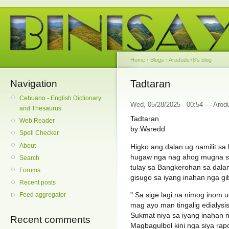
Home
›
Blogs
›
Arodude78's blog
Navigation
Tadtaran
Cebuano - English Dictionary
Wed, 05/28/2025 - 00:54 — Arod
and Thesaurus
Tadtaran
Web Reader
by:Waredd
Spell Checker
About
Higko ang dalan ug namilit sa
hugaw nga nag ahog mugna sa
Search
tulay sa Bangkerohan sa dala
Forums
gisugo sa iyang inahan nga gi
Recent posts
" Sa sige lagi na nimog inom
Feed aggregator
mag ayo man tingalig edialysi
Sukmat niya sa iyang inahan ng
Recent comments
Magbagulbol kini nga siya r