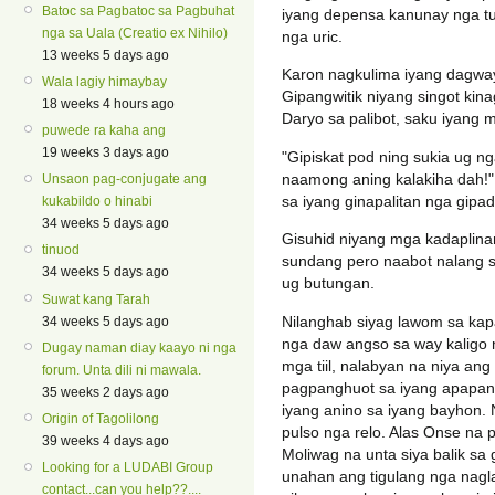
Batoc sa Pagbatoc sa Pagbuhat
iyang depensa kanunay nga tu
nga sa Uala (Creatio ex Nihilo)
nga uric.
13 weeks 5 days ago
Karon nagkulima iyang dagway 
Wala lagiy himaybay
Gipangwitik niyang singot kina
18 weeks 4 hours ago
Daryo sa palibot, saku iyang 
puwede ra kaha ang
19 weeks 3 days ago
"Gipiskat pod ning sukia ug n
naamong aning kalakiha dah!
Unsaon pag-conjugate ang
sa iyang ginapalitan nga gip
kukabildo o hinabi
34 weeks 5 days ago
Gisuhid niyang mga kadaplin
tinuod
sundang pero naabot nalang s
34 weeks 5 days ago
ug butungan.
Suwat kang Tarah
Nilanghab siyag lawom sa kap
34 weeks 5 days ago
nga daw angso sa way kaligo
Dugay naman diay kaayo ni nga
mga tiil, nalabyan na niya an
forum. Unta dili ni mawala.
pagpanghuot sa iyang apapan
35 weeks 2 days ago
iyang anino sa iyang bayhon. 
Origin of Tagolilong
pulso nga relo. Alas Onse na
39 weeks 4 days ago
Moliwag na unta siya balik sa
Looking for a LUDABI Group
unahan ang tigulang nga nagla
contact...can you help??....