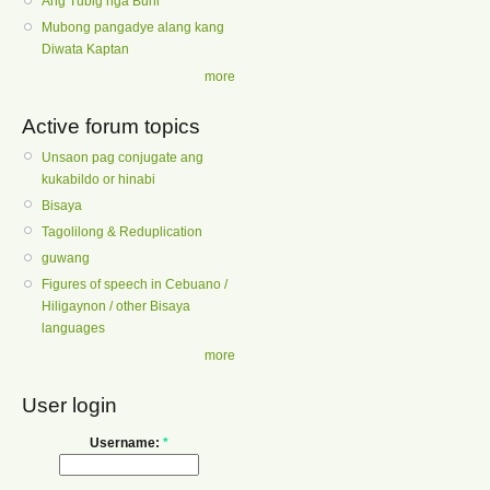
Ang Tubig nga Buhi
Mubong pangadye alang kang
Diwata Kaptan
more
Active forum topics
Unsaon pag conjugate ang
kukabildo or hinabi
Bisaya
Tagolilong & Reduplication
guwang
Figures of speech in Cebuano /
Hiligaynon / other Bisaya
languages
more
User login
Username:
*