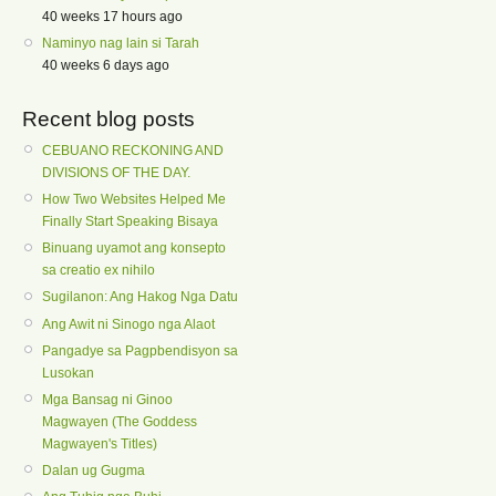
40 weeks 17 hours ago
Naminyo nag lain si Tarah
40 weeks 6 days ago
Recent blog posts
CEBUANO RECKONING AND
DIVISIONS OF THE DAY.
How Two Websites Helped Me
Finally Start Speaking Bisaya
Binuang uyamot ang konsepto
sa creatio ex nihilo
Sugilanon: Ang Hakog Nga Datu
Ang Awit ni Sinogo nga Alaot
Pangadye sa Pagpbendisyon sa
Lusokan
Mga Bansag ni Ginoo
Magwayen (The Goddess
Magwayen's Titles)
Dalan ug Gugma