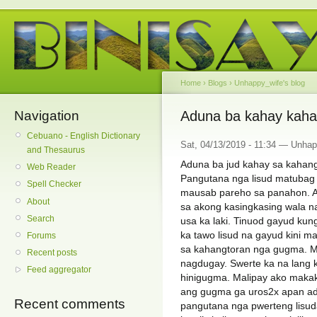
Home
›
Blogs
›
Unhappy_wife's blog
Navigation
Aduna ba kahay kaha
Cebuano - English Dictionary
Sat, 04/13/2019 - 11:34 — Unha
and Thesaurus
Aduna ba jud kahay sa kahan
Web Reader
Pangutana nga lisud matubag 
Spell Checker
mausab pareho sa panahon. A
About
sa akong kasingkasing wala n
Search
usa ka laki. Tinuod gayud ku
ka tawo lisud na gayud kini ma
Forums
sa kahangtoran nga gugma. M
Recent posts
nagdugay. Swerte ka na lang
Feed aggregator
hinigugma. Malipay ako maka
ang gugma ga uros2x apan ad
Recent comments
pangutana nga pwerteng lisu