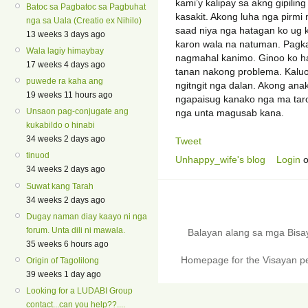
kami’y kalipay sa akng gipili
Batoc sa Pagbatoc sa Pagbuhat
kasakit. Akong luha nga pirmi 
nga sa Uala (Creatio ex Nihilo)
saad niya nga hatagan ko ug k
13 weeks 3 days ago
karon wala na natuman. Pagka
Wala lagiy himaybay
nagmahal kanimo. Ginoo ko h
17 weeks 4 days ago
tanan nakong problema. Kalu
puwede ra kaha ang
ngitngit nga dalan. Akong ana
19 weeks 11 hours ago
ngapaisug kanako nga ma taro
Unsaon pag-conjugate ang
nga unta magusab kana.
kukabildo o hinabi
34 weeks 2 days ago
Tweet
tinuod
Unhappy_wife's blog
Login
o
34 weeks 2 days ago
Suwat kang Tarah
34 weeks 2 days ago
Dugay naman diay kaayo ni nga
forum. Unta dili ni mawala.
Balayan alang sa mga Bis
35 weeks 6 hours ago
Homepage for the Visayan pe
Origin of Tagolilong
39 weeks 1 day ago
Looking for a LUDABI Group
contact...can you help??....